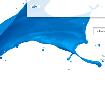
To
Parte