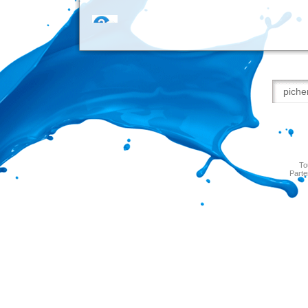
To
Parte