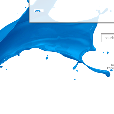
To
Parte